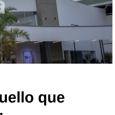
a
uello que