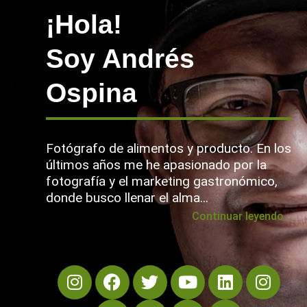
¡Hola!
Soy Andrés
Ospina
Fotógrafo de alimentos y producto. En los
últimos años me he apasionado por la
fotografía y el marketing gastronómico,
donde busco llenar el alma...
Continuar leyendo...
I
F
S
T
P
Y
T
L
W
I
n
a
p
w
i
o
e
i
h
n
s
c
o
i
n
u
l
n
a
s
t
e
t
t
t
t
e
k
t
t
a
b
i
t
e
u
g
e
s
a